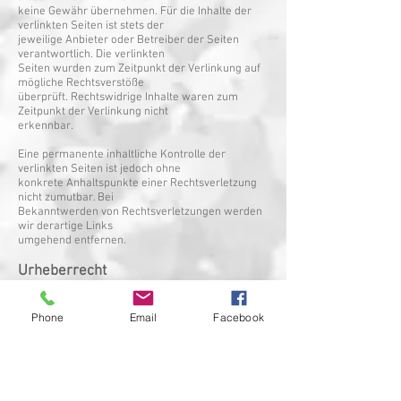
keine Gewähr übernehmen. Für die Inhalte der
verlinkten Seiten ist stets der
jeweilige Anbieter oder Betreiber der Seiten
verantwortlich. Die verlinkten
Seiten wurden zum Zeitpunkt der Verlinkung auf
mögliche Rechtsverstöße
überprüft. Rechtswidrige Inhalte waren zum
Zeitpunkt der Verlinkung nicht
erkennbar.
Eine permanente inhaltliche Kontrolle der
verlinkten Seiten ist jedoch ohne
konkrete Anhaltspunkte einer Rechtsverletzung
nicht zumutbar. Bei
Bekanntwerden von Rechtsverletzungen werden
wir derartige Links
umgehend entfernen.
Urheberrecht
Die durch die Seitenbetreiber erstellten Inhalte
und Werke auf diesen Seiten
unterliegen dem deutschen Urheberrecht. Die
Phone
Email
Facebook
Vervielfältigung, Bearbeitung,
Verbreitung und jede Art der Verwertung
außerhalb der Grenzen des
Urheberrechtes bedürfen der schriftlichen
Zustimmung des jeweiligen Autors