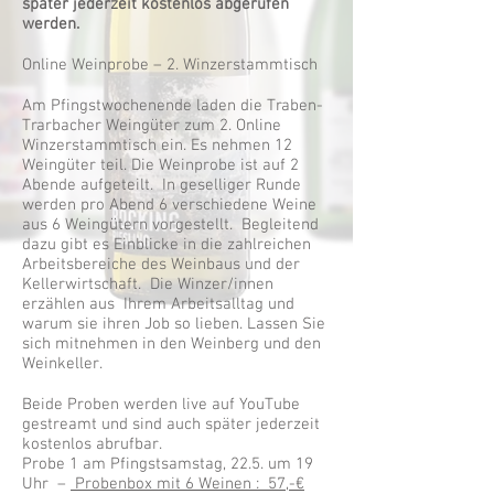
später jederzeit kostenlos abgerufen
werden.
Online Weinprobe – 2. Winzerstammtisch
Am Pfingstwochenende laden die Traben-
Trarbacher Weingüter zum 2. Online
Winzerstammtisch ein. Es nehmen 12
Weingüter teil. Die Weinprobe ist auf 2
Abende aufgeteilt. In geselliger Runde
werden pro Abend 6 verschiedene Weine
aus 6 Weingütern vorgestellt. Begleitend
dazu gibt es Einblicke in die zahlreichen
Arbeitsbereiche des Weinbaus und der
Kellerwirtschaft. Die Winzer/innen
erzählen aus Ihrem Arbeitsalltag und
warum sie ihren Job so lieben. Lassen Sie
sich mitnehmen in den Weinberg und den
Weinkeller.
Beide Proben werden live auf YouTube
gestreamt und sind auch später jederzeit
kostenlos abrufbar.
Probe 1 am Pfingstsamstag, 22.5. um 19
Uhr –
Probenbox mit 6 Weinen : 57,-€